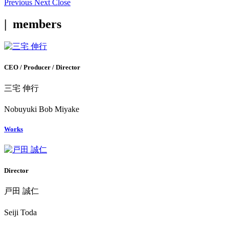
Previous
Next
Close
| members
CEO / Producer / Director
三宅 伸行
Nobuyuki Bob Miyake
Works
Director
戸田 誠仁
Seiji Toda