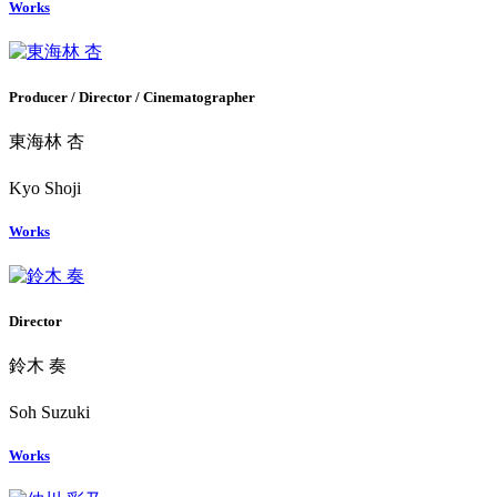
Works
Producer / Director / Cinematographer
東海林 杏
Kyo Shoji
Works
Director
鈴木 奏
Soh Suzuki
Works