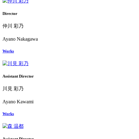
Director
仲川 彩乃
Ayano Nakagawa
Works
Assistant Director
川見 彩乃
Ayano Kawami
Works
Assistant Director